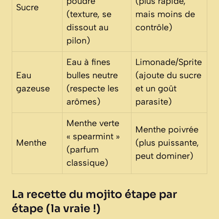
poudre
(plus rapide,
Sucre
(texture, se
mais moins de
dissout au
contrôle)
pilon)
Eau à fines
Limonade/Sprite
Eau
bulles neutre
(ajoute du sucre
gazeuse
(respecte les
et un goût
arômes)
parasite)
Menthe verte
Menthe poivrée
« spearmint »
Menthe
(plus puissante,
(parfum
peut dominer)
classique)
La recette du mojito étape par
étape (la vraie !)