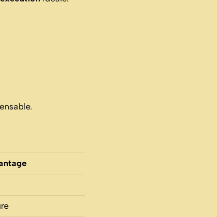
pensable.
antage
re