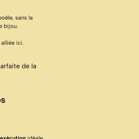
oêle, sans la
 bijou.
lliée ici.
arfaite de la
ps
’exécution
idéale.