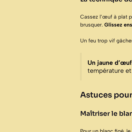
Cassez l’œuf à plat p
brusquer.
Glissez ens
Un feu trop vif gâcher
Un jaune d’œuf 
température et
Astuces pour 
Maîtriser le bla
Pour un blanc figé, l