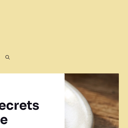
secrets
te