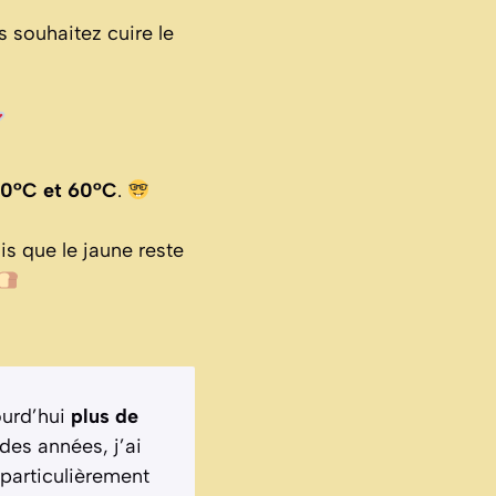
us souhaitez cuire le
50°C et 60°C
.
dis que le jaune reste
ourd’hui
plus de
l des années, j’ai
 particulièrement