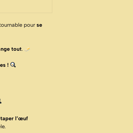
ntournable pour
se
ange tout
.
es !
e
taper l’œuf
le.