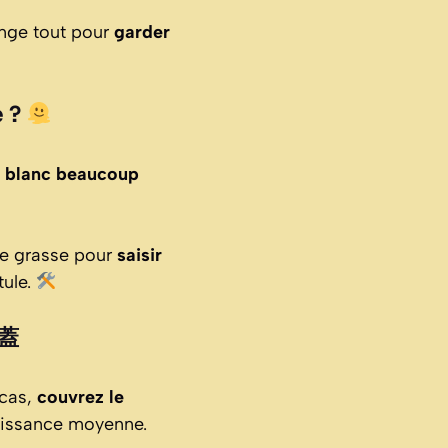
ange tout pour
garder
e ?
n
blanc beaucoup
re grasse pour
saisir
tule.
 蓋
cas,
couvrez le
puissance moyenne.