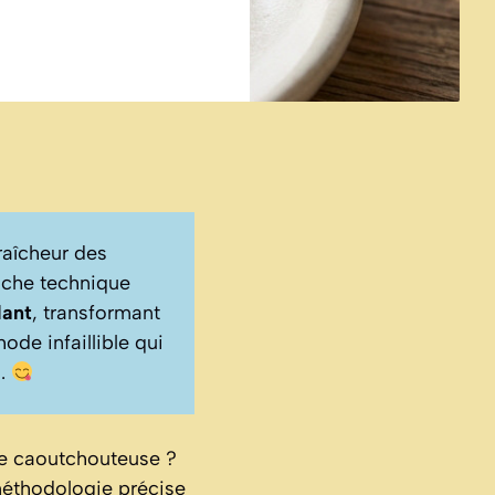
fraîcheur des
che technique
lant
, transformant
de infaillible qui
s.
ure caoutchouteuse ?
méthodologie précise