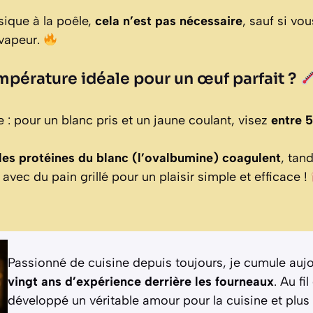
sique à la poêle,
cela n’est pas nécessaire
, sauf si vo
 vapeur.
empérature idéale pour un œuf parfait ?
e : pour un blanc pris et un jaune coulant, visez
entre 
les protéines du blanc (l’ovalbumine) coagulent
, tan
t avec du pain grillé pour un plaisir simple et efficace !
Passionné de cuisine depuis toujours, je cumule auj
vingt ans d’expérience derrière les fourneaux
. Au fi
développé un véritable amour pour la cuisine et plus