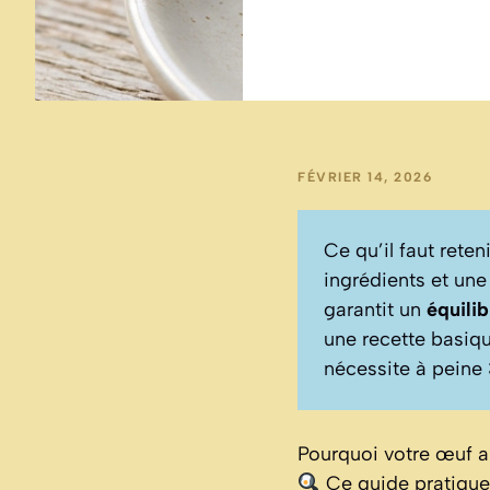
FÉVRIER 14, 2026
Ce qu’il faut reteni
ingrédients et un
garantit un
équilib
une recette basiq
nécessite à peine
Pourquoi votre œuf au
Ce guide pratique 