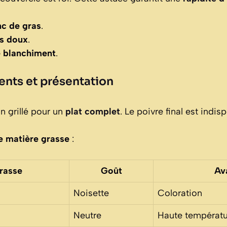
nc de gras
.
ès doux
.
e blanchiment
.
ts et présentation
 grillé pour un
plat complet
. Le poivre final est indis
e matière grasse
:
rasse
Goût
Av
Noisette
Coloration
Neutre
Haute températu